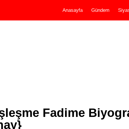
Anasayfa
Gündem
Siya
leşme Fadime Biyogra
nay}