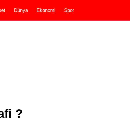
set
Dünya
Ekonomi
Spor
fi ?