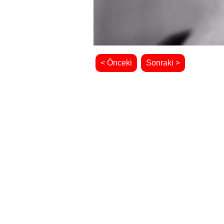
< Önceki
Sonraki >