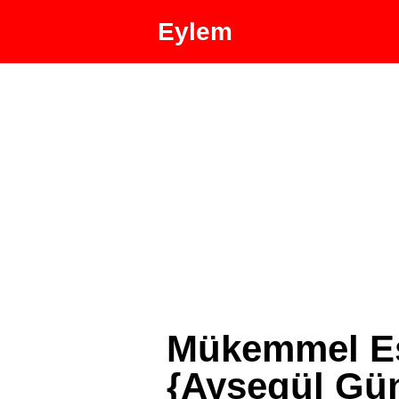
Eylem
Mükemmel Eş
{Ayşegül Gü