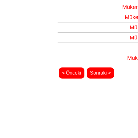
Mükem
Müke
Mük
Mük
Mük
< Önceki
Sonraki >