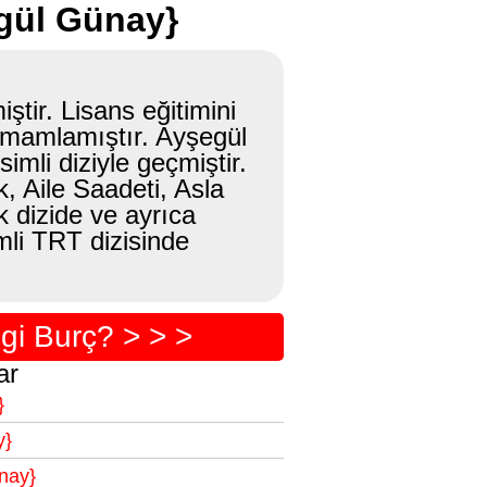
gül Günay}
tir. Lisans eğitimini
amamlamıştır. Ayşegül
mli diziyle geçmiştir.
 Aile Saadeti, Asla
 dizide ve ayrıca
li TRT dizisinde
i Burç? > > >
ar
}
y}
nay}