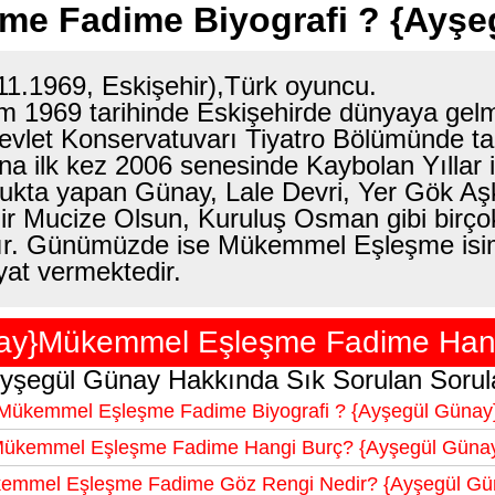
e Fadime Biyografi ? {Ayşe
11.1969, Eskişehir),Türk oyuncu.
1969 tarihinde Eskişehirde dünyaya gelmiş
Devlet Konservatuvarı Tiyatro Bölümünde t
 ilk kez 2006 senesinde Kaybolan Yıllar isi
kta yapan Günay, Lale Devri, Yer Gök Aşk,
r Mucize Olsun, Kuruluş Osman gibi birçok
ştır. Günümüzde ise Mükemmel Eşleşme isim
at vermektedir.
ay}Mükemmel Eşleşme Fadime Hang
yşegül Günay Hakkında Sık Sorulan Sorul
Mükemmel Eşleşme Fadime Biyografi ? {Ayşegül Günay
ükemmel Eşleşme Fadime Hangi Burç? {Ayşegül Güna
emmel Eşleşme Fadime Göz Rengi Nedir? {Ayşegül Gü