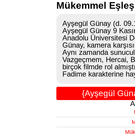
Mükemmel Eşleşm
Ayşegül Günay (d. 09.
Ayşegül Günay 9 Kasım 
Anadolu Üniversitesi 
Günay, kamera karşısına
Aynı zamanda sunuculu
Vazgeçmem, Hercai, Bi
birçok filmde rol almı
Fadime karakterine hay
{Ayşegül Gün
A
M
Mük