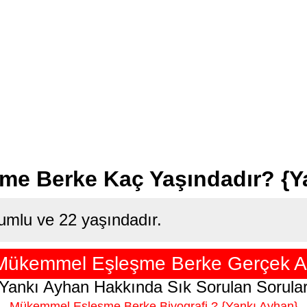
e Berke Kaç Yaşındadır? {Y
mlu ve 22 yaşındadır.
Mükemmel Eşleşme Berke Gerçek Ad
Yankı Ayhan Hakkında Sık Sorulan Sorula
Mükemmel Eşleşme Berke Biyografi ? {Yankı Ayhan}