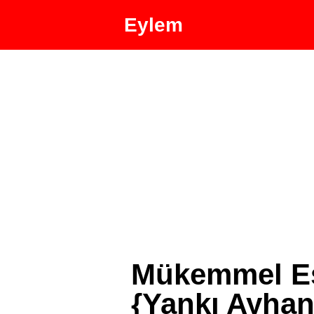
Eylem
Mükemmel Eş
{Yankı Ayhan