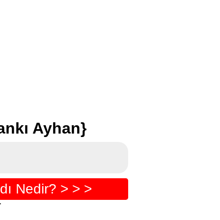
ankı Ayhan}
ı Nedir? > > >
r