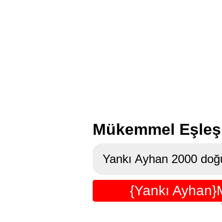
Mükemmel Eşleşm
Yankı Ayhan 2000 doğu
{Yankı Ayhan}