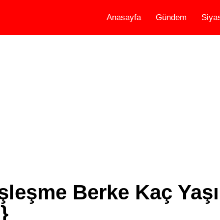
Anasayfa
Gündem
Siya
leşme Berke Kaç Yaşı
}