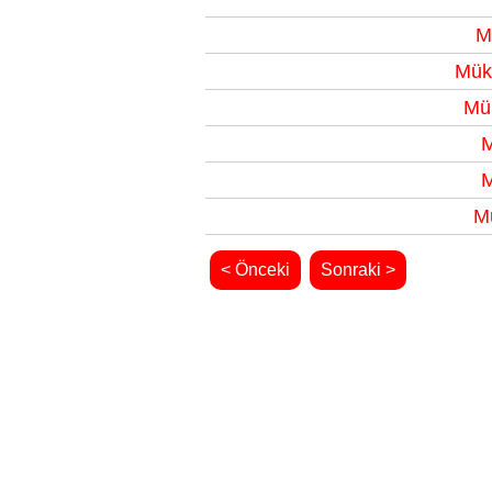
M
Mük
Mü
M
M
M
< Önceki
Sonraki >