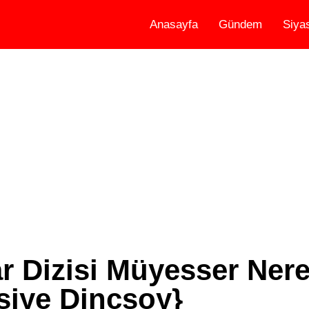
Anasayfa
Gündem
Siya
ar Dizisi Müyesser Nere
Asiye Dinçsoy}