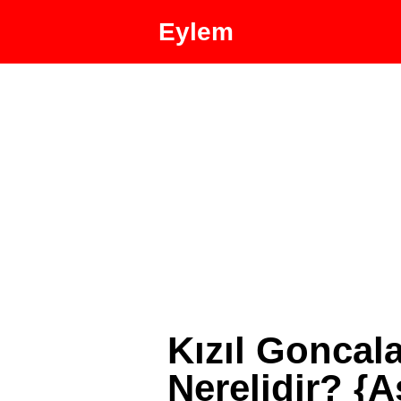
Eylem
Kızıl Goncal
Nerelidir? {