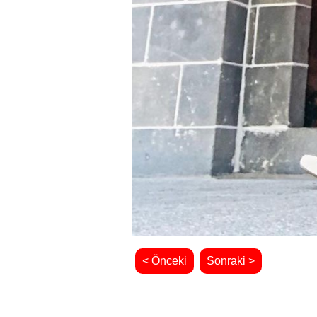
< Önceki
Sonraki >