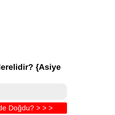
erelidir? {Asiye
ede Doğdu? > > >