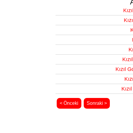
Kızı
Kız
K
K
Kızı
Kızıl G
Kız
Kızı
< Önceki
Sonraki >