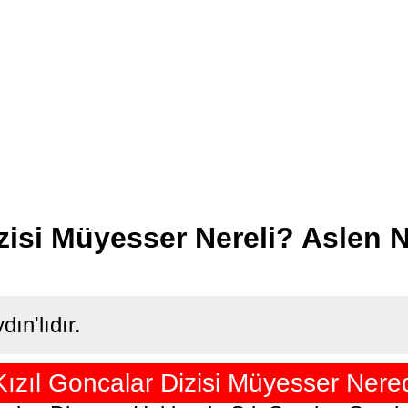
zisi Müyesser Nereli? Aslen N
ın'lıdır.
Kızıl Goncalar Dizisi Müyesser Ner