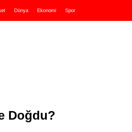
set
Dünya
Ekonomi
Spor
de Doğdu?