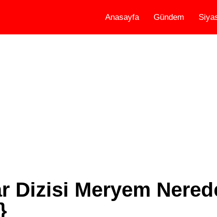
Anasayfa
Gündem
Siya
ar Dizisi Meryem Nere
}