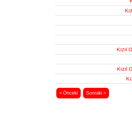
Kı
Kızıl
Kızıl 
Kı
< Önceki
Sonraki >