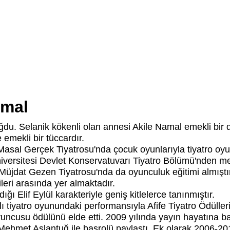
amal
ğdu. Selanik kökenli olan annesi Akile Namal emekli bi
emekli bir tüccardır.
Masal Gerçek Tiyatrosu'nda çocuk oyunlarıyla tiyatro oy
niversitesi Devlet Konservatuvarı Tiyatro Bölümü'nden 
Müjdat Gezen Tiyatrosu'nda da oyunculuk eğitimi almıştı
ileri arasında yer almaktadır.
ığı Elif Eylül karakteriyle geniş kitlelerce tanınmıştır.
lı tiyatro oyunundaki performansıyla Afife Tiyatro Ödüller
uncusu ödülünü elde etti. 2009 yılında yayın hayatına ba
 Mehmet Aslantuğ ile başrolü paylaştı. Ek olarak 2006-201