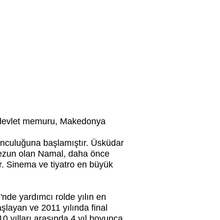
r devlet memuru, Makedonya
unculuğuna başlamıştır. Üsküdar
mezun olan Namal, daha önce
r. Sinema ve tiyatro en büyük
i'nde yardımcı rolde yılın en
şlayan ve 2011 yılında final
0 yılları arasında 4 yıl boyunca