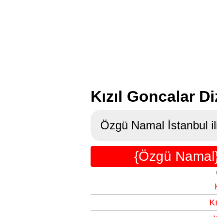
Kızıl Goncalar 
Özgü Namal İstanbul il
{Özgü Namal}
K