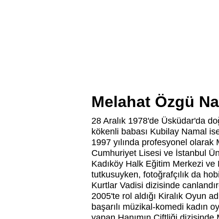
Melahat Özgü N
28 Aralık 1978'de Üsküdar'da do
kökenli babası Kubilay Namal ise 
1997 yılında profesyonel olarak 
Cumhuriyet Lisesi ve İstanbul Ü
Kadıköy Halk Eğitim Merkezi ve 
tutkusuyken, fotoğrafçılık da hob
Kurtlar Vadisi dizisinde canlandırd
2005'te rol aldığı Kiralık Oyun ad
başarılı müzikal-komedi kadın oy
yapan Hanımın Çiftliği dizisinde