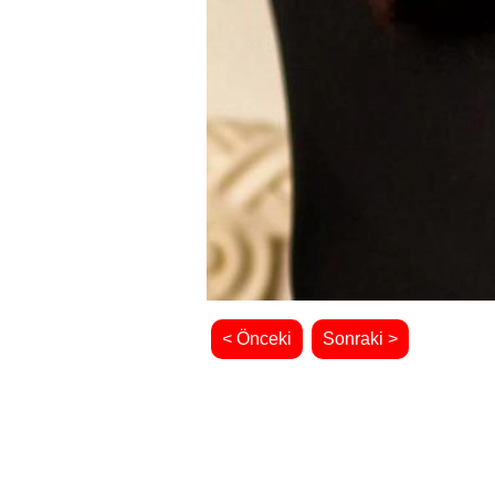
< Önceki
Sonraki >