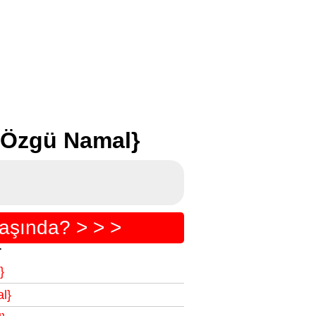
 {Özgü Namal}
aşında? > > >
r
}
l}