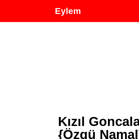
Eylem
Kızıl Goncal
{Özgü Namal