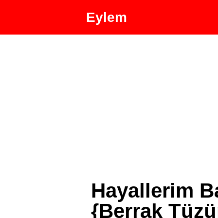
Eylem
Hayallerim B
{Berrak Tüzü