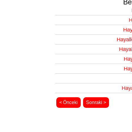
Be
H
Hay
Hayall
Hayal
Hay
Hay
Haya
< Önceki
Sonraki >