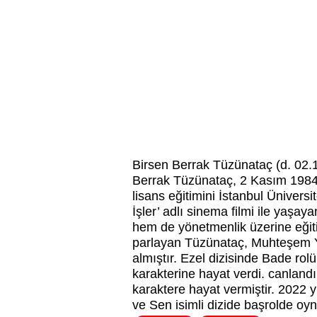
Birsen Berrak Tüzünataç (d. 02.
Berrak Tüzünataç, 2 Kasım 1984't
lisans eğitimini İstanbul Ünivers
İşler’ adlı sinema filmi ile yaş
hem de yönetmenlik üzerine eğitim
parlayan Tüzünataç, Muhteşem Yü
almıştır. Ezel dizisinde Bade ro
karakterine hayat verdi. canland
karaktere hayat vermiştir. 2022
ve Sen isimli dizide başrolde oyn