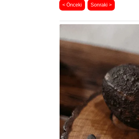
< Önceki
Sonraki >