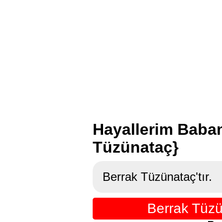
Hayallerim Baba
Tüzünataç}
Berrak Tüzünataç'tır.
Berrak Tüzü