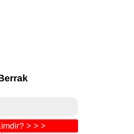
Berrak
imdir? > > >