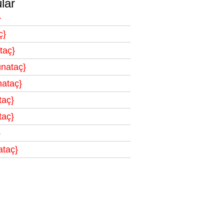
lar
}
ç}
taç}
ünataç}
nataç}
taç}
taç}
}
ataç}