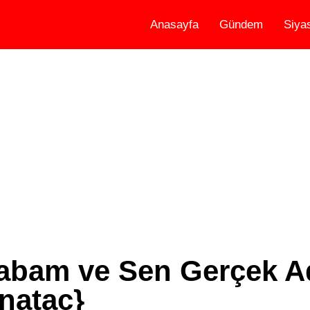
Anasayfa
Gündem
Siya
abam ve Sen Gerçek A
nataç}