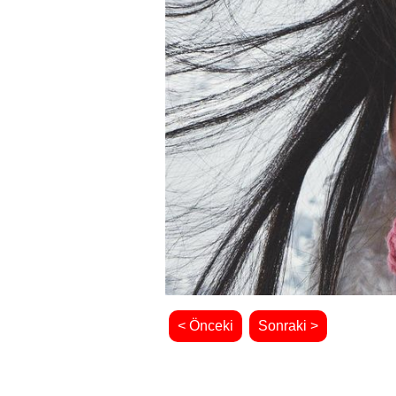
< Önceki
Sonraki >