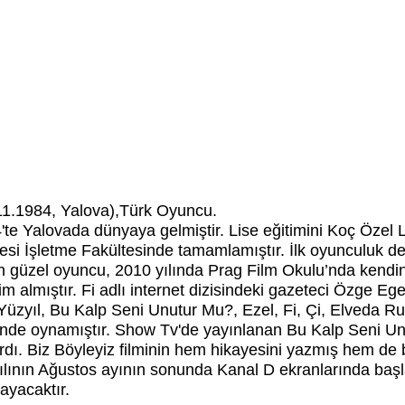
11.1984, Yalova),Türk Oyuncu.
e Yalovada dünyaya gelmiştir. Lise eğitimini Koç Özel L
itesi İşletme Fakültesinde tamamlamıştır. İlk oyunculuk d
ayan güzel oyuncu, 2010 yılında Prag Film Okulu’nda kendi
 almıştır. Fi adlı internet dizisindeki gazeteci Özge Egeli
zyıl, Bu Kalp Seni Unutur Mu?, Ezel, Fi, Çi, Elveda Ru
lünde oynamıştır. Show Tv'de yayınlanan Bu Kalp Seni Unu
ırdı. Biz Böyleyiz filminin hem hikayesini yazmış hem de 
 yılının Ağustos ayının sonunda Kanal D ekranlarında ba
ayacaktır.