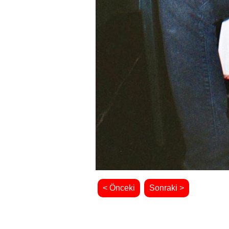
< Önceki
Sonraki >