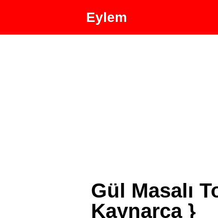
Eylem
Gül Masalı T
Kaynarca }