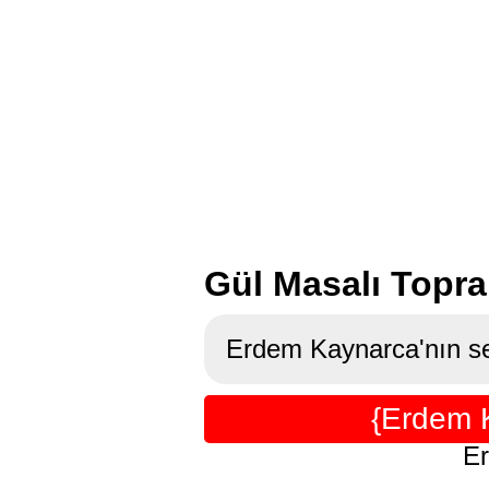
Gül Masalı Topra
Erdem Kaynarca'nın sev
{Erdem K
Er