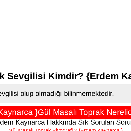
k Sevgilisi Kimdir? {Erdem K
gilisi olup olmadığı bilinmemektedir.
aynarca }Gül Masalı Toprak Nerelid
dem Kaynarca Hakkında Sık Sorulan Soru
Gül Masalı Toprak Biyografi ? {Erdem Kaynarca }