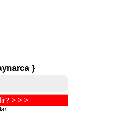
aynarca }
ir? > > >
lar