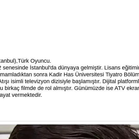
tanbul),Türk Oyuncu.
enesinde İstanbul'da dünyaya gelmiştir. Lisans eğitim
amamladıktan sonra Kadir Has Üniversitesi Tiyatro Böl
şı isimli televizyon dizisiyle başlamıştır. Dijital platfor
cu birkaç filmde de rol almıştır. Günümüzde ise ATV ekr
hayat vermektedir.