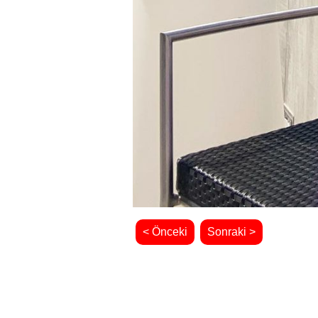
< Önceki
Sonraki >