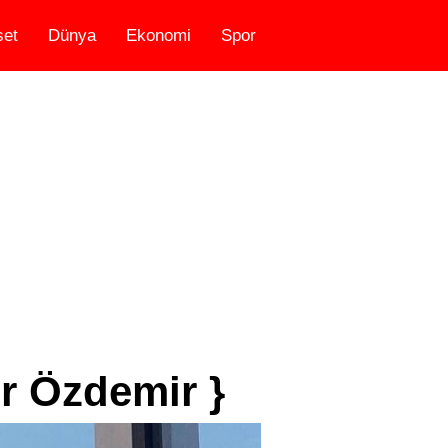
set
Dünya
Ekonomi
Spor
r Özdemir }