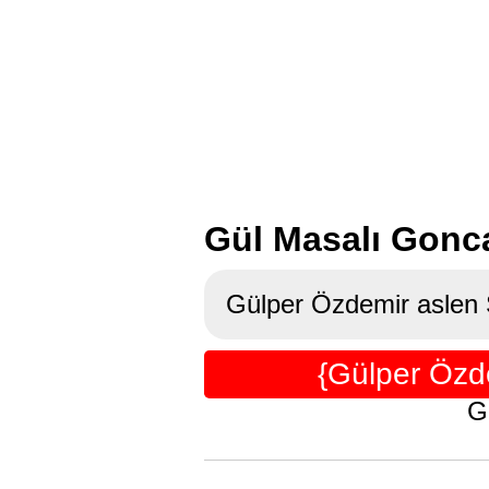
Gül Masalı Gonca
Gülper Özdemir aslen 
{Gülper Özd
G