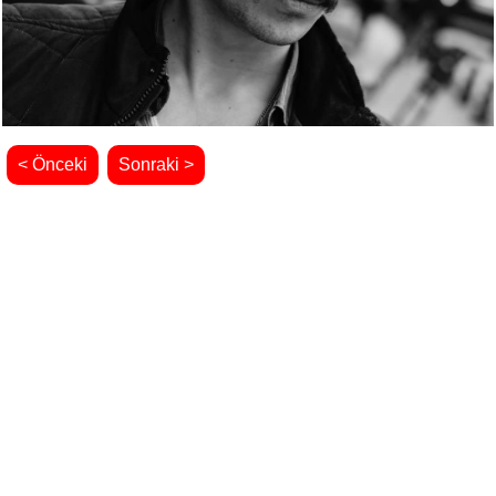
< Önceki
Sonraki >