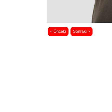
< Önceki
Sonraki >