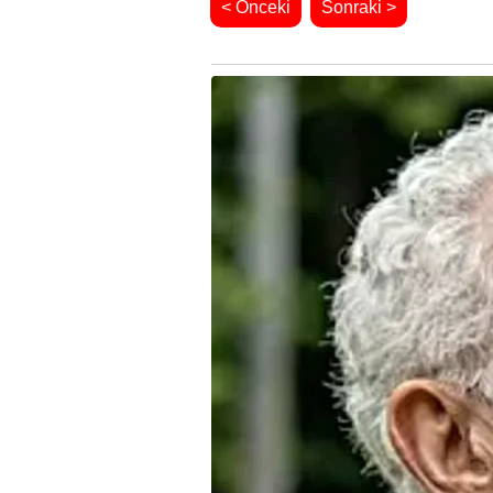
< Önceki
Sonraki >