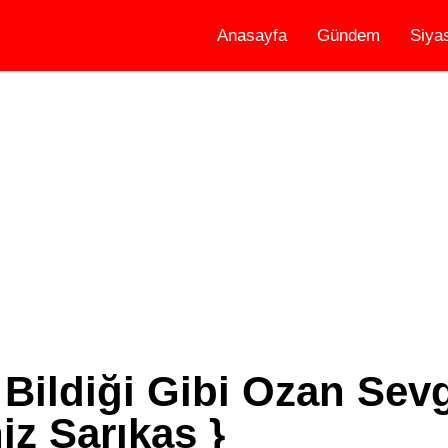
Anasayfa
Gündem
Siya
Bildiği Gibi Ozan Sevg
z Sarıkaş }