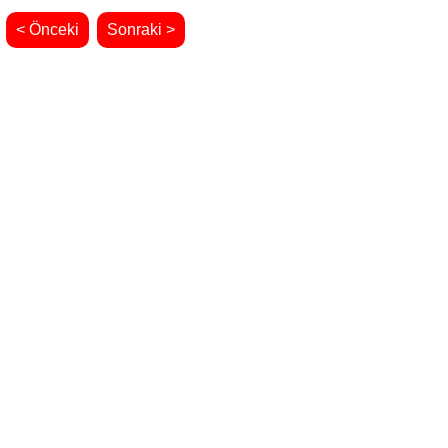
< Önceki
Sonraki >