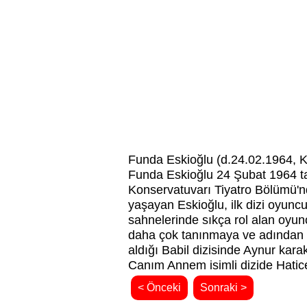
Funda Eskioğlu (d.24.02.1964, 
Funda Eskioğlu 24 Şubat 1964 tar
Konservatuvarı Tiyatro Bölümü'nd
yaşayan Eskioğlu, ilk dizi oyuncu
sahnelerinde sıkça rol alan oyu
daha çok tanınmaya ve adından s
aldığı Babil dizisinde Aynur kar
Canım Annem isimli dizide Hatice
< Önceki
Sonraki >