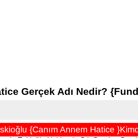
ice Gerçek Adı Nedir? {Fund
skioğlu {Canım Annem Hatice }Kimdi