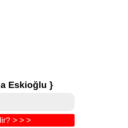
a Eskioğlu }
r? > > >