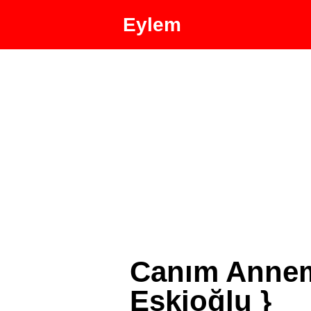
Eylem
Canım Annem
Eskioğlu }