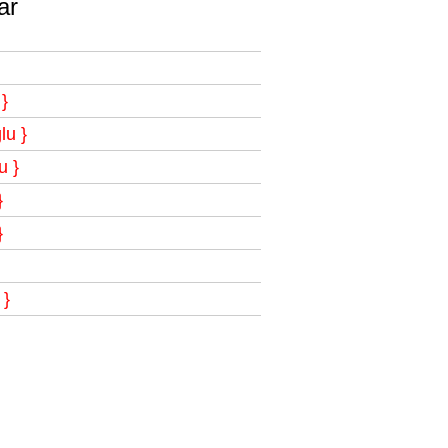
ar
}
lu }
u }
}
}
 }