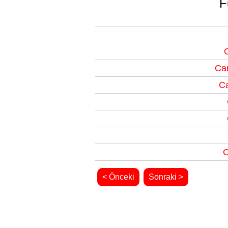
F
Can
Ca
C
< Önceki
Sonraki >