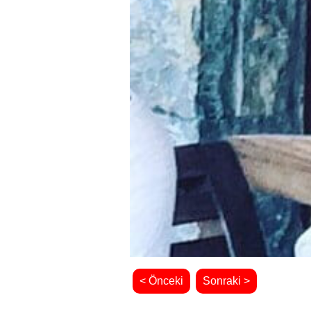
< Önceki
Sonraki >