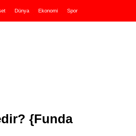
set
Dünya
Ekonomi
Spor
dir? {Funda