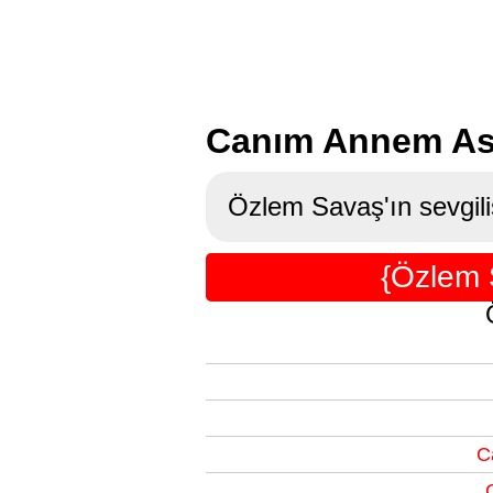
Canım Annem Asu
Özlem Savaş'ın sevgili
{Özlem 
C