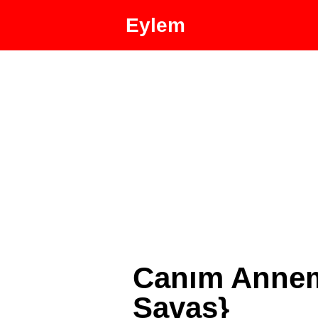
Eylem
Canım Annem
Savaş}