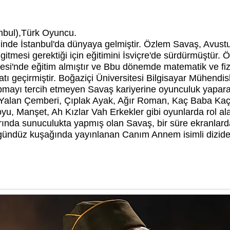
nbul),Türk Oyuncu.
nde İstanbul'da dünyaya gelmiştir. Özlem Savaş, Avustur
e gitmesi gerektiği için eğitimini İsviçre'de sürdürmüştür
sesi'nde eğitim almıştır ve Bbu dönemde matematik ve f
atı geçirmiştir. Boğaziçi Üniversitesi Bilgisayar Mühendi
apmayı tercih etmeyen Savaş kariyerine oyunculuk yapara
r Yalan Çemberi, Çıplak Ayak, Ağır Roman, Kaç Baba Kaç,
yu, Manşet, Ah Kızlar Vah Erkekler gibi oyunlarda rol ala
rında sunuculukta yapmış olan Savaş, bir süre ekranlard
gündüz kuşağında yayınlanan Canım Annem isimli dizide