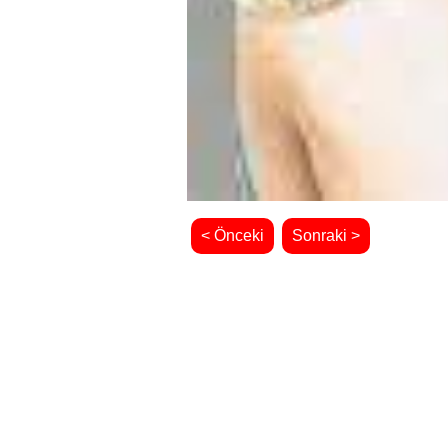
< Önceki
Sonraki >