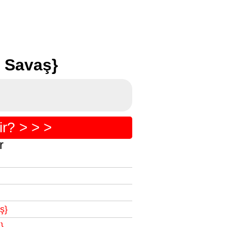
 Savaş}
r? > > >
r
ş}
}