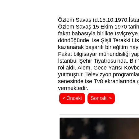
Özlem Savaş (d.15.10.1970,İsta
Özlem Savaş 15 Ekim 1970 tarihi
fakat babasıyla birlikte İsviçre'y
döndüğünde ise Şişli Terakki Li
kazanarak başarılı bir eğitim hay
Fakat bilgisayar mühendisliği y
İstanbul Şehir Tiyatrosu'nda, Bi
rol aldı. Alem, Gece Yarısı Kovbo
yutmuştur. Televizyon programla
senesinde ise Tv8 ekranlarında 
vermektedir.
< Önceki
Sonraki >