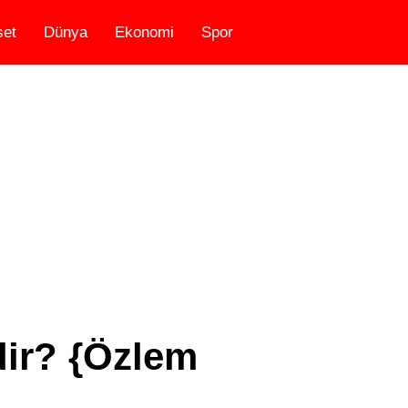
set
Dünya
Ekonomi
Spor
ir? {Özlem