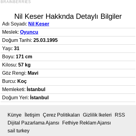
Nil Keser Hakknda Detaylı Bilgiler
Adı Soyadı:
Nil Keser
Meslek:
Oyuncu
Doğum Tarihi:
25.03.1995
Yaşı:
31
Boyu:
171 cm
Kilosu:
57 kg
Göz Rengi:
Mavi
Burcu:
Koç
Memleketi:
İstanbul
Doğum Yeri:
İstanbul
Künye
İletişim
Çerez Politikaları
Gizlilik lkeleri
RSS
Dijital Pazarlama Ajansı
Fethiye Reklam Ajansı
sail turkey