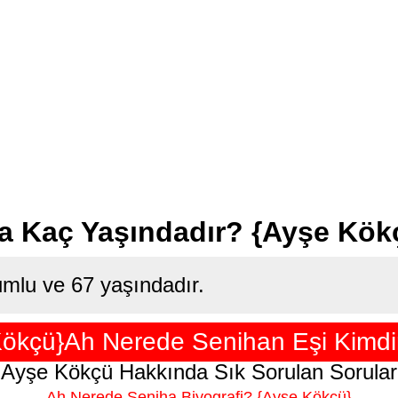
a Kaç Yaşındadır? {Ayşe Kök
mlu ve 67 yaşındadır.
Kökçü}Ah Nerede Senihan Eşi Kimdir
Ayşe Kökçü Hakkında Sık Sorulan Sorular
Ah Nerede Seniha Biyografi? {Ayşe Kökçü}