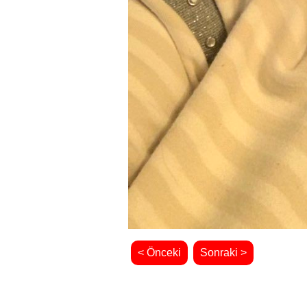
< Önceki
Sonraki >