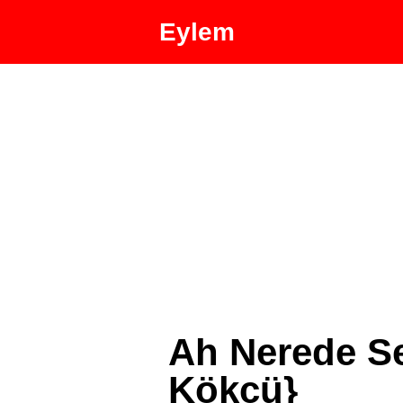
Eylem
Ah Nerede Se
Kökçü}