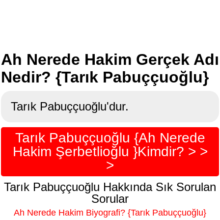
Ah Nerede Hakim Gerçek Adı
Nedir? {Tarık Pabuççuoğlu}
Tarık Pabuççuoğlu'dur.
Tarık Pabuççuoğlu {Ah Nerede
Hakim Şerbetlioğlu }Kimdir? > >
>
Tarık Pabuççuoğlu Hakkında Sık Sorulan
Sorular
Ah Nerede Hakim Biyografi? {Tarık Pabuççuoğlu}