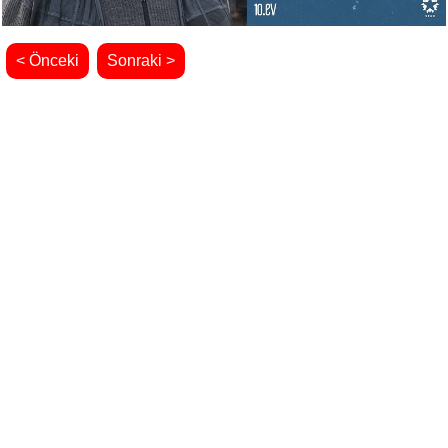
< Önceki
Sonraki >