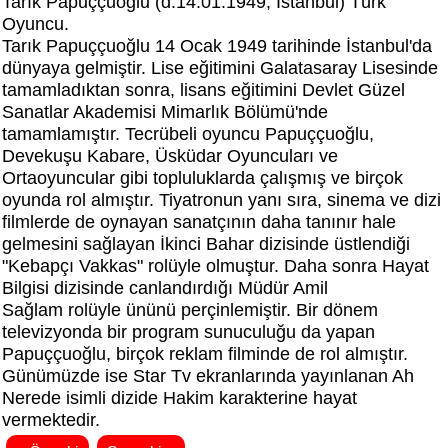
Tarık Papuççuoğlu (d.14.01.1949, İstanbul) Türk
Oyuncu.
Tarık Papuççuoğlu 14 Ocak 1949 tarihinde İstanbul'da
dünyaya gelmiştir. Lise eğitimini Galatasaray Lisesinde
tamamladıktan sonra, lisans eğitimini Devlet Güzel
Sanatlar Akademisi Mimarlık Bölümü'nde
tamamlamıştır. Tecrübeli oyuncu Papuççuoğlu,
Devekuşu Kabare, Üsküdar Oyuncuları ve
Ortaoyuncular gibi topluluklarda çalışmış ve birçok
oyunda rol almıştır. Tiyatronun yanı sıra, sinema ve dizi
filmlerde de oynayan sanatçının daha tanınır hale
gelmesini sağlayan İkinci Bahar dizisinde üstlendiği
"Kebapçı Vakkas" rolüyle olmuştur. Daha sonra Hayat
Bilgisi dizisinde canlandırdığı Müdür Amil
Sağlam rolüyle ününü perçinlemiştir. Bir dönem
televizyonda bir program sunuculuğu da yapan
Papuççuoğlu, birçok reklam filminde de rol almıştır.
Günümüzde ise Star Tv ekranlarında yayınlanan Ah
Nerede isimli dizide Hakim karakterine hayat
vermektedir.