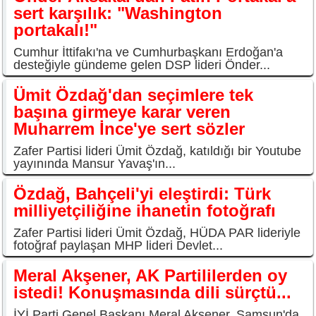
sert karşılık: "Washington
portakalı!"
Cumhur İttifakı'na ve Cumhurbaşkanı Erdoğan'a
desteğiyle gündeme gelen DSP lideri Önder...
Ümit Özdağ'dan seçimlere tek
başına girmeye karar veren
Muharrem İnce'ye sert sözler
Zafer Partisi lideri Ümit Özdağ, katıldığı bir Youtube
yayınında Mansur Yavaş'ın...
Özdağ, Bahçeli'yi eleştirdi: Türk
milliyetçiliğine ihanetin fotoğrafı
Zafer Partisi lideri Ümit Özdağ, HÜDA PAR lideriyle
fotoğraf paylaşan MHP lideri Devlet...
Meral Akşener, AK Partililerden oy
istedi! Konuşmasında dili sürçtü...
İYİ Parti Genel Başkanı Meral Akşener, Samsun'da