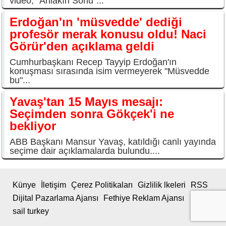
video, "Ahlakın Sonu"...
Erdoğan'ın 'müsvedde' dediği
profesör merak konusu oldu! Naci
Görür'den açıklama geldi
Cumhurbaşkanı Recep Tayyip Erdoğan'ın
konuşması sırasında isim vermeyerek "Müsvedde
bu"...
Yavaş'tan 15 Mayıs mesajı:
Seçimden sonra Gökçek'i ne
bekliyor
ABB Başkanı Mansur Yavaş, katıldığı canlı yayında
seçime dair açıklamalarda bulundu....
Künye
İletişim
Çerez Politikaları
Gizlilik lkeleri
RSS
Dijital Pazarlama Ajansı
Fethiye Reklam Ajansı
sail turkey