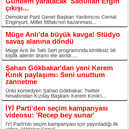
Gündem yaratacak 'Sadullah Ergin'
çıkışı...
Demokrat Parti Genel Başkan Yardımcısı Cemal
Enginyurt, Millet İttifakı'nın kazanması...
Müge Anlı'da büyük kavga! Stüdyo
savaş alanına döndü
Müge Anlı ile Tatlı Sert programında kimliksiz 36
kişilik ailenin dramı ele alındı....
Şahan Gökbakar'dan yeni Kerem
Kınık paylaşımı: Seni unuttum
zannetme
Ünlü komedyen Şahan Gökbakar, Twitter
hesabından Kızılay Başkanı Kerem Kınık'ı...
İYİ Parti'den seçim kampanyası
videosu: 'Recep bey sunar'
İYİ Parti'nin seçim kampanyası için yayınladığı ilk