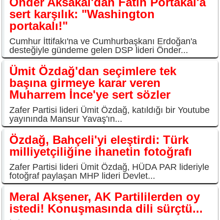
Önder Aksakal'dan Fatih Portakal'a
sert karşılık: "Washington
portakalı!"
Cumhur İttifakı'na ve Cumhurbaşkanı Erdoğan'a
desteğiyle gündeme gelen DSP lideri Önder...
Ümit Özdağ'dan seçimlere tek
başına girmeye karar veren
Muharrem İnce'ye sert sözler
Zafer Partisi lideri Ümit Özdağ, katıldığı bir Youtube
yayınında Mansur Yavaş'ın...
Özdağ, Bahçeli'yi eleştirdi: Türk
milliyetçiliğine ihanetin fotoğrafı
Zafer Partisi lideri Ümit Özdağ, HÜDA PAR lideriyle
fotoğraf paylaşan MHP lideri Devlet...
Meral Akşener, AK Partililerden oy
istedi! Konuşmasında dili sürçtü...