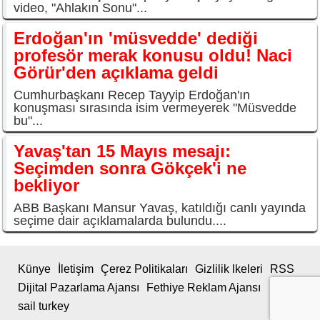
video, "Ahlakın Sonu"...
Erdoğan'ın 'müsvedde' dediği
profesör merak konusu oldu! Naci
Görür'den açıklama geldi
Cumhurbaşkanı Recep Tayyip Erdoğan'ın
konuşması sırasında isim vermeyerek "Müsvedde
bu"...
Yavaş'tan 15 Mayıs mesajı:
Seçimden sonra Gökçek'i ne
bekliyor
ABB Başkanı Mansur Yavaş, katıldığı canlı yayında
seçime dair açıklamalarda bulundu....
Künye
İletişim
Çerez Politikaları
Gizlilik lkeleri
RSS
Dijital Pazarlama Ajansı
Fethiye Reklam Ajansı
sail turkey