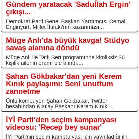
Gündem yaratacak 'Sadullah Ergin'
çıkışı...
Demokrat Parti Genel Başkan Yardımcısı Cemal
Enginyurt, Millet İttifakı'nın kazanması...
Müge Anlı'da büyük kavga! Stüdyo
savaş alanına döndü
Müge Anlı ile Tatlı Sert programında kimliksiz 36
kişilik ailenin dramı ele alındı....
Şahan Gökbakar'dan yeni Kerem
Kınık paylaşımı: Seni unuttum
zannetme
Ünlü komedyen Şahan Gökbakar, Twitter
hesabından Kızılay Başkanı Kerem Kınık'ı...
İYİ Parti'den seçim kampanyası
videosu: 'Recep bey sunar'
İYİ Parti'nin seçim kampanyası için yayınladığı ilk