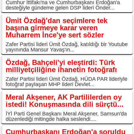
Cumhur İttifakı'na ve Cumhurbaşkanı Erdoğan'a
desteğiyle gündeme gelen DSP lideri Önder...
Ümit Özdağ'dan seçimlere tek
başına girmeye karar veren
Muharrem İnce'ye sert sözler
Zafer Partisi lideri Ümit Özdağ, katıldığı bir Youtube
yayınında Mansur Yavaş'ın...
Özdağ, Bahçeli'yi eleştirdi: Türk
milliyetçiliğine ihanetin fotoğrafı
Zafer Partisi lideri Ümit Özdağ, HÜDA PAR lideriyle
fotoğraf paylaşan MHP lideri Devlet...
Meral Akşener, AK Partililerden oy
istedi! Konuşmasında dili sürçtü...
İYİ Parti Genel Başkanı Meral Akşener, Samsun'da
düzenlediği mitingde halka seslendi....
Cumhurbaşkanı Erdoğan'a soruldu