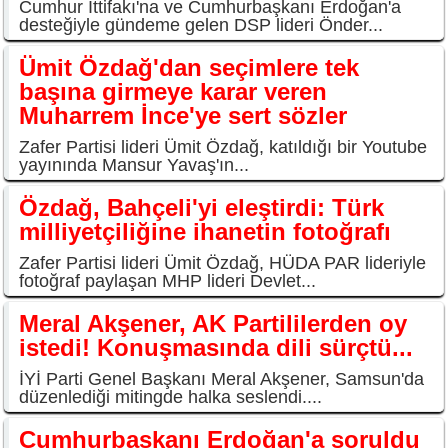
Cumhur İttifakı'na ve Cumhurbaşkanı Erdoğan'a
desteğiyle gündeme gelen DSP lideri Önder...
Ümit Özdağ'dan seçimlere tek
başına girmeye karar veren
Muharrem İnce'ye sert sözler
Zafer Partisi lideri Ümit Özdağ, katıldığı bir Youtube
yayınında Mansur Yavaş'ın...
Özdağ, Bahçeli'yi eleştirdi: Türk
milliyetçiliğine ihanetin fotoğrafı
Zafer Partisi lideri Ümit Özdağ, HÜDA PAR lideriyle
fotoğraf paylaşan MHP lideri Devlet...
Meral Akşener, AK Partililerden oy
istedi! Konuşmasında dili sürçtü...
İYİ Parti Genel Başkanı Meral Akşener, Samsun'da
düzenlediği mitingde halka seslendi....
Cumhurbaşkanı Erdoğan'a soruldu