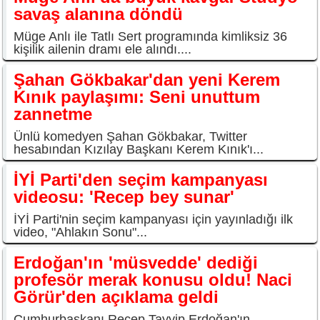
savaş alanına döndü
Müge Anlı ile Tatlı Sert programında kimliksiz 36
kişilik ailenin dramı ele alındı....
Şahan Gökbakar'dan yeni Kerem
Kınık paylaşımı: Seni unuttum
zannetme
Ünlü komedyen Şahan Gökbakar, Twitter
hesabından Kızılay Başkanı Kerem Kınık'ı...
İYİ Parti'den seçim kampanyası
videosu: 'Recep bey sunar'
İYİ Parti'nin seçim kampanyası için yayınladığı ilk
video, "Ahlakın Sonu"...
Erdoğan'ın 'müsvedde' dediği
profesör merak konusu oldu! Naci
Görür'den açıklama geldi
Cumhurbaşkanı Recep Tayyip Erdoğan'ın