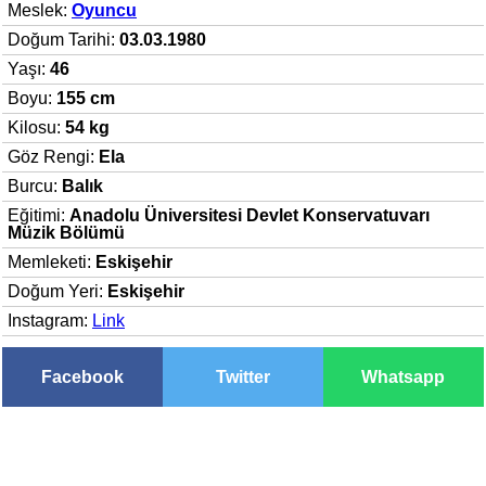
Meslek:
Oyuncu
Doğum Tarihi:
03.03.1980
Yaşı:
46
Boyu:
155 cm
Kilosu:
54 kg
Göz Rengi:
Ela
Burcu:
Balık
Eğitimi:
Anadolu Üniversitesi Devlet Konservatuvarı
Müzik Bölümü
Memleketi:
Eskişehir
Doğum Yeri:
Eskişehir
Instagram:
Link
Facebook
Twitter
Whatsapp