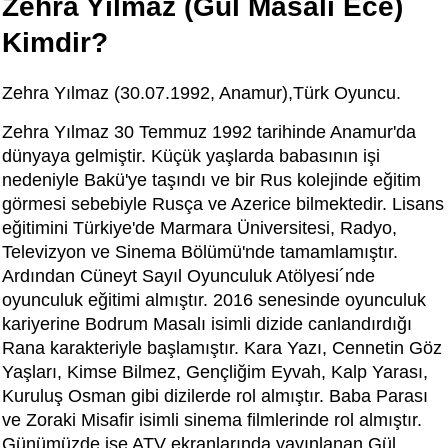
Zehra Yılmaz (Gül Masalı Ece)
Kimdir?
Zehra Yılmaz (30.07.1992, Anamur),Türk Oyuncu.
Zehra Yılmaz 30 Temmuz 1992 tarihinde Anamur'da
dünyaya gelmiştir. Küçük yaşlarda babasının işi
nedeniyle Bakü'ye taşındı ve bir Rus kolejinde eğitim
görmesi sebebiyle Rusça ve Azerice bilmektedir. Lisans
eğitimini Türkiye'de Marmara Üniversitesi, Radyo,
Televizyon ve Sinema Bölümü'nde tamamlamıştır.
Ardından Cüneyt Sayıl Oyunculuk Atölyesi´nde
oyunculuk eğitimi almıştır. 2016 senesinde oyunculuk
kariyerine Bodrum Masalı isimli dizide canlandırdığı
Rana karakteriyle başlamıştır. Kara Yazı, Cennetin Göz
Yaşları, Kimse Bilmez, Gençliğim Eyvah, Kalp Yarası,
Kuruluş Osman gibi dizilerde rol almıştır. Baba Parası
ve Zoraki Misafir isimli sinema filmlerinde rol almıştır.
Günümüzde ise ATV ekranlarında yayınlanan Gül