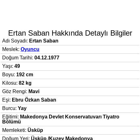
Ertan Saban Hakkında Detaylı Bilgiler
Adı Soyadı:
Ertan Saban
Meslek:
Oyuncu
Doğum Tarihi:
04.12.1977
Yaşı:
49
Boyu:
192 cm
Kilosu:
82 kg
Göz Rengi:
Mavi
Eşi:
Ebru Özkan Saban
Burcu:
Yay
Eğitimi:
Makedonya Devlet Konservatuvarı Tiyatro
Bölümü
Memleketi:
Üsküp
Doğum Yeri:
Üsküp /Kuzey Makedonya