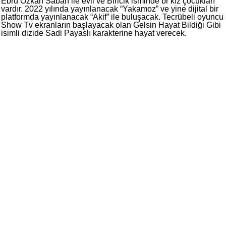
Ebru Özkan Saban ile evli ve Biricik isminde br kız çocukları
vardır. 2022 yılında yayınlanacak “Yakamoz” ve yine dijital bir
platformda yayınlanacak “Akif” ile buluşacak. Tecrübeli oyuncu
Show Tv ekranların başlayacak olan Gelsin Hayat Bildiği Gibi
isimli dizide Sadi Payaslı karakterine hayat verecek.