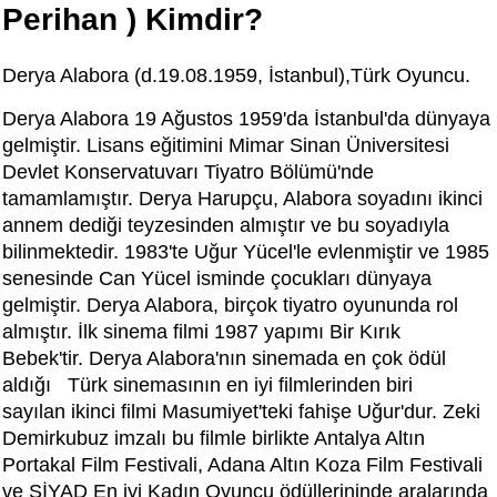
Perihan ) Kimdir?
Derya Alabora (d.19.08.1959, İstanbul),Türk Oyuncu.
Derya Alabora 19 Ağustos 1959'da İstanbul'da dünyaya
gelmiştir. Lisans eğitimini Mimar Sinan Üniversitesi
Devlet Konservatuvarı Tiyatro Bölümü'nde
tamamlamıştır. Derya Harupçu, Alabora soyadını ikinci
annem dediği teyzesinden almıştır ve bu soyadıyla
bilinmektedir. 1983'te Uğur Yücel'le evlenmiştir ve 1985
senesinde Can Yücel isminde çocukları dünyaya
gelmiştir. Derya Alabora, birçok tiyatro oyununda rol
almıştır. İlk sinema filmi 1987 yapımı Bir Kırık
Bebek'tir. Derya Alabora'nın sinemada en çok ödül
aldığı Türk sinemasının en iyi filmlerinden biri
sayılan ikinci filmi Masumiyet'teki fahişe Uğur'dur. Zeki
Demirkubuz imzalı bu filmle birlikte Antalya Altın
Portakal Film Festivali, Adana Altın Koza Film Festivali
ve SİYAD En iyi Kadın Oyuncu ödüllerininde aralarında