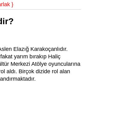
rlak }
dir?
Aslen Elazığ Karakoçanlıdır.
akat yarım bırakıp Haliç
ültür Merkezi Atölye oyuncularına
l aldı. Birçok dizide rol alan
landırmaktadır.