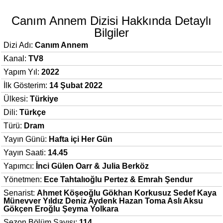
Canım Annem Dizisi Hakkında Detaylı
Bilgiler
Dizi Adı:
Canım Annem
Kanal:
TV8
Yapım Yıl:
2022
İlk Gösterim:
14 Şubat 2022
Ülkesi:
Türkiye
Dili:
Türkçe
Türü:
Dram
Yayın Günü:
Hafta içi Her Gün
Yayın Saati:
14.45
Yapımcı:
İnci Gülen Oarr & Julia Berköz
Yönetmen:
Ece Tahtalıoğlu Pertez & Emrah Şendur
Senarist:
Ahmet Köşeoğlu Gökhan Korkusuz Sedef Kaya
Münevver Yıldız Deniz Aydenk Hazan Toma Aslı Aksu
Gökçen Eroğlu Şeyma Yolkara
Sezon Bölüm Sayısı:
114