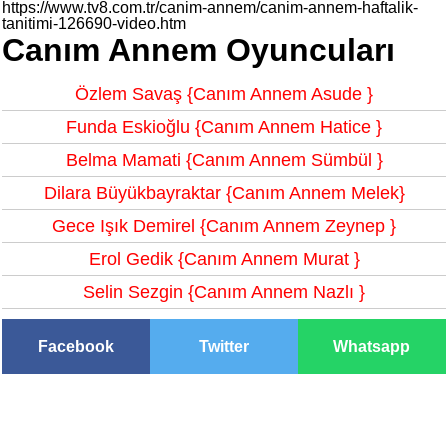
https://www.tv8.com.tr/canim-annem/canim-annem-haftalik-
tanitimi-126690-video.htm
Canım Annem Oyuncuları
Özlem Savaş {Canım Annem Asude }
Funda Eskioğlu {Canım Annem Hatice }
Belma Mamati {Canım Annem Sümbül }
Dilara Büyükbayraktar {Canım Annem Melek}
Gece Işık Demirel {Canım Annem Zeynep }
Erol Gedik {Canım Annem Murat }
Selin Sezgin {Canım Annem Nazlı }
Facebook
Twitter
Whatsapp